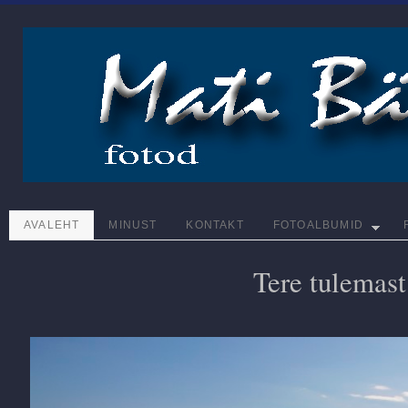
AVALEHT
MINUST
KONTAKT
FOTOALBUMID
Tere tulemast